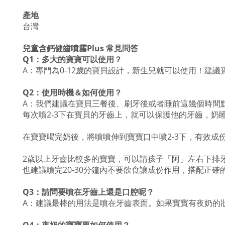
產地
台灣
兒童含鈣健齒噴霧Plus 常見問答
Q1：多大的寶寶可以使用？
A：專門為0-12歲的寶貝設計，新生兒就可以使用！
Q2：使用時機＆如何使用？
A：我們建議在寶貝三餐後、刷牙後或者睡前這幾個時間
每次噴2-3下在寶貝的牙齒上，就可以保護他的牙齒，奶
在寶寶喝完奶後，將噴噴伸到寶寶口中噴2-3下，有效
2歲以上牙齒比較多的寶寶，可以請孩子「阿」左右下排
也建議噴完20-30分鐘內不要飲食讓成份作用，搭配正
Q3：請問要噴在牙齒上還是口腔呢？
A：建議最棒的用法是噴在牙齒表面。如果寶寶有夜奶的