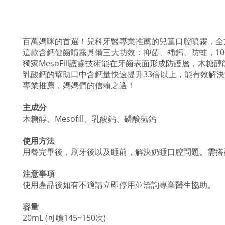
百萬媽咪的首選！兒科牙醫專業推薦的兒童口腔噴霧，全
這款含鈣健齒噴霧具備三大功效：抑菌、補鈣、防蛀，10
獨家MesoFill護齒技術能在牙齒表面形成防護層，木糖
乳酸鈣的幫助口中含鈣量快速提升33倍以上，能有效解
專業推薦，媽媽們的信賴之選！
主成分
木糖醇、Mesofill、乳酸鈣、磷酸氫鈣
使用方法
用餐完畢後，刷牙後以及睡前，解決奶睡口腔問題。需搭
注意事項
使用產品後如有不適請立即停用並洽詢專業醫生協助。
容量
20mL (可噴145~150次)