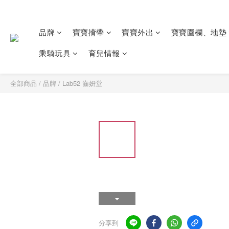
品牌
寶寶揹帶
寶寶外出
寶寶圍欄、地墊
乘騎玩具
育兒情報
全部商品
/
品牌
/
Lab52 齒妍堂
分享到