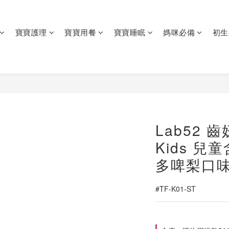
寶寶護理
寶寶用餐
寶寶睡眠
媽咪必備
初生
Lab52 齒
Kids 兒
多啤梨口
#TF-K01-ST