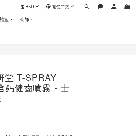
$
HKD
繁體中文
禮籃
服飾
妍堂 T-SPRAY
童含鈣健齒噴霧 - 士
味